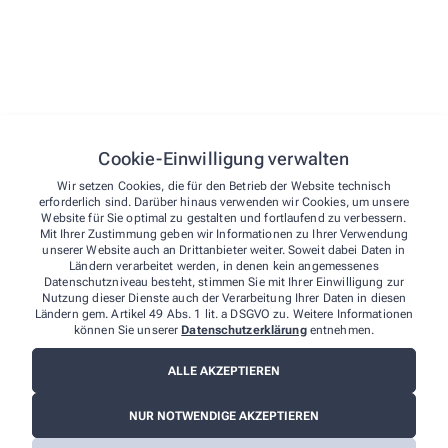
Hier finden Sie einen Überblick über unsere
umfangreichen Leistungen, durch die wir Ihnen täglich
zur Seite stehen.
Bargeldlose Zahlung
EC-Karte
Kreditkarte
Cookie-Einwilligung verwalten
Wir setzen Cookies, die für den Betrieb der Website technisch
Service
erforderlich sind. Darüber hinaus verwenden wir Cookies, um unsere
Botendienst (regional)
Website für Sie optimal zu gestalten und fortlaufend zu verbessern.
Mit Ihrer Zustimmung geben wir Informationen zu Ihrer Verwendung
Paketversand (deutschlandweit)
unserer Website auch an Drittanbieter weiter. Soweit dabei Daten in
Ländern verarbeitet werden, in denen kein angemessenes
App-Bestellung
Datenschutzniveau besteht, stimmen Sie mit Ihrer Einwilligung zur
Nutzung dieser Dienste auch der Verarbeitung Ihrer Daten in diesen
Eigenherstellung
Ländern gem. Artikel 49 Abs. 1 lit. a DSGVO zu. Weitere Informationen
können Sie unserer
Datenschutzerklärung
entnehmen.
Kapseln & Säfte für Kinder
Augentropfen
ALLE AKZEPTIEREN
Cannabis-Rezepturen (Extrakte & Blüten)
NUR NOTWENDIGE AKZEPTIEREN
Schwerpunkt Haut