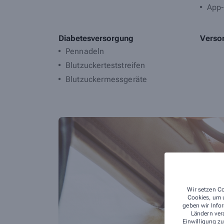
App-
Diabetesversorgung
Versor
Pennadeln
Blutzuckerteststreifen
Blutzuckermessgeräte
Wir setzen Co
Cookies, um u
geben wir Infor
Ländern ver
Einwilligung zu