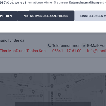
 a DSGVO zu. Weitere Informationen können Sie unserer
Datenschutzerklärung
entn
EPTIEREN
NUR NOTWENDIGE AKZEPTIEREN
EINSTELLUNGEN 
ind für Sie da!
Telefonnummer
E-Mail-Ad
Tina Maaß und Tobias Kehl
06841 - 17 61 00
info@apot