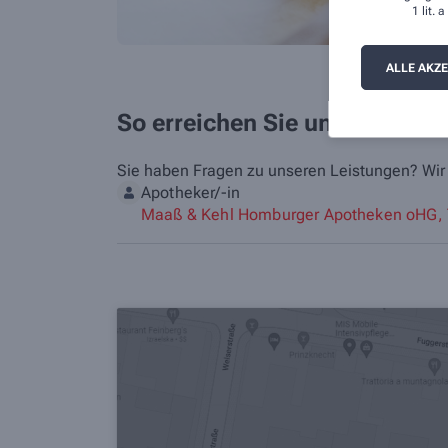
1 lit.
ALLE AKZ
So erreichen Sie uns
Sie haben Fragen zu unseren Leistungen? Wir s
Apotheker/-in
Maaß & Kehl Homburger Apotheken oHG, 