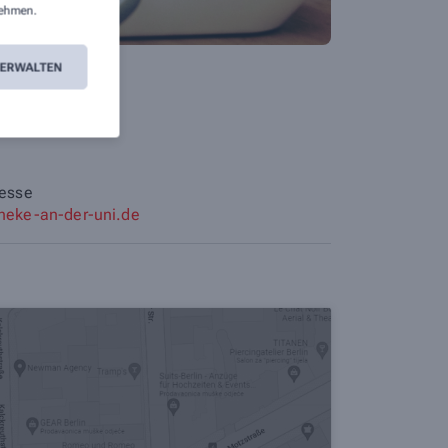
ehmen.
VERWALTEN
resse
heke-an-der-uni.de